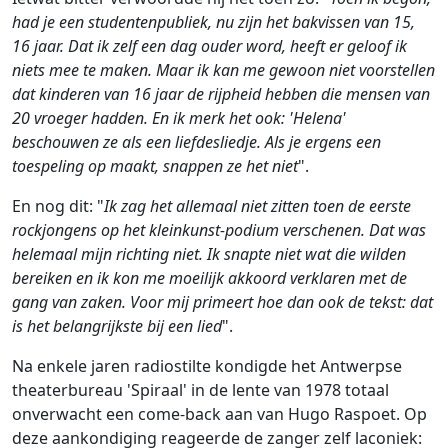
had je een studentenpubliek, nu zijn het bakvissen van 15,
16 jaar. Dat ik zelf een dag ouder word, heeft er geloof ik
niets mee te maken. Maar ik kan me gewoon niet voorstellen
dat kinderen van 16 jaar de rijpheid hebben die mensen van
20 vroeger hadden. En ik merk het ook: 'Helena'
beschouwen ze als een liefdesliedje. Als je ergens een
toespeling op maakt, snappen ze het niet
".
En nog dit: "
Ik zag het allemaal niet zitten toen de eerste
rockjongens op het kleinkunst-podium verschenen. Dat was
helemaal mijn richting niet. Ik snapte niet wat die wilden
bereiken en ik kon me moeilijk akkoord verklaren met de
gang van zaken. Voor mij primeert hoe dan ook de tekst: dat
is het belangrijkste bij een lied
".
Na enkele jaren radiostilte kondigde het Antwerpse
theaterbureau 'Spiraal' in de lente van 1978 totaal
onverwacht een come-back aan van Hugo Raspoet. Op
deze aankondiging reageerde de zanger zelf laconiek: