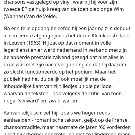
chansons vastgelegd op vinyl, waarbij hij voor zijn
tweede EP de hulp kreeg van de toen piepjonge Wim
(Wannes) Van de Velde.
Na een felle opgang beleefde hij een jaar na zijn debuut
al een eerste afgang tijdens het derde Kleinkunsteiland
in Leuven (1963). Hij zat op dat moment in volle
legerdienst en er werd naderhand in verband met zijn
belabberde prestatie zalvend gezegd dat niet alles in
orde was met zijn nachtvergunning en dat hij daarom
zo slecht functioneerde op het podium. Maar het
publiek had het duidelijk ook moeilijk met de
inhoudelijke kant van zijn liedjes uit die periode,
waarvan de teksten - ook volgens de critici van toen -
nogal 'verward' en 'zwak' waren.
Aanvankelijk schreef hij - zoals we hoger reeds
aanhaalden - romantische teksten, geijkt op de Franse
chansontraditie, maar naarmate de jaren '60 vorderden
werd hij scherper, concreter en niet zo vlinderend meer.