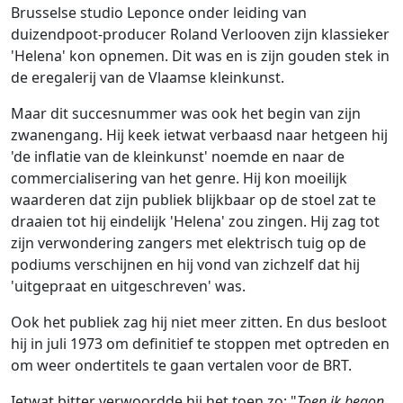
Brusselse studio Leponce onder leiding van
duizendpoot-producer Roland Verlooven zijn klassieker
'Helena' kon opnemen. Dit was en is zijn gouden stek in
de eregalerij van de Vlaamse kleinkunst.
Maar dit succesnummer was ook het begin van zijn
zwanengang. Hij keek ietwat verbaasd naar hetgeen hij
'de inflatie van de kleinkunst' noemde en naar de
commercialisering van het genre. Hij kon moeilijk
waarderen dat zijn publiek blijkbaar op de stoel zat te
draaien tot hij eindelijk 'Helena' zou zingen. Hij zag tot
zijn verwondering zangers met elektrisch tuig op de
podiums verschijnen en hij vond van zichzelf dat hij
'uitgepraat en uitgeschreven' was.
Ook het publiek zag hij niet meer zitten. En dus besloot
hij in juli 1973 om definitief te stoppen met optreden en
om weer ondertitels te gaan vertalen voor de BRT.
Ietwat bitter verwoordde hij het toen zo: "
Toen ik begon,