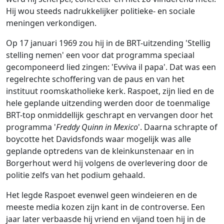
Hij wou steeds nadrukkelijker politieke- en sociale
meningen verkondigen.
Op 17 januari 1969 zou hij in de BRT-uitzending 'Stellig
stelling nemen' een voor dat programma speciaal
gecomponeerd lied zingen: 'Evviva il papa'. Dat was een
regelrechte schoffering van de paus en van het
instituut roomskatholieke kerk. Raspoet, zijn lied en de
hele geplande uitzending werden door de toenmalige
BRT-top onmiddellijk geschrapt en vervangen door het
programma '
Freddy Quinn in Mexico
'. Daarna schrapte of
boycotte het Davidsfonds waar mogelijk was alle
geplande optredens van de kleinkunstenaar en in
Borgerhout werd hij volgens de overlevering door de
politie zelfs van het podium gehaald.
Het legde Raspoet evenwel geen windeieren en de
meeste media kozen zijn kant in de controverse. Een
jaar later verbaasde hij vriend en vijand toen hij in de