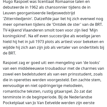
Ga naar:
navigatie
,
zoeken
Hugo Raspoet was licentiaat Romaanse talen en
debuteerde in 1962 als chansonnier tijdens de in
Leuven georganiseerde liedjeswedstrijd
'Zitternliedjenin'. Datzelfde jaar liet hij zich evenwel nog
meer opmerken tijdens de 'Ontdek de ster' van de BRT.
TV-kijkend Vlaanderen smolt toen voor zijn lied 'Mijn
koningskind'. Na elf even succesrijke als woelige jaren
hield hij het in juli 1973 plots als artiest voor bekeken en
wijdde hij zich aan zijn job als vertaler van ondertitels bij
de BRT.
Raspoet zag er goed uit: een mengeling van 'de looks'
van een middeleeuwse troubadour met de charmes van
zowel een bedelstudent als van een prinsstudent, zoals
die in operettes werden voorgesteld. Een zachte stem,
eenvoudige en niet opdringerige melodieën,
romantische teksten, rustig gitaarspel. Zo zat dat
tenminste in de beginperiode. Bij de Nederlandse
Pocketplaat van Jo Van Eetvelde werden zijn eerste