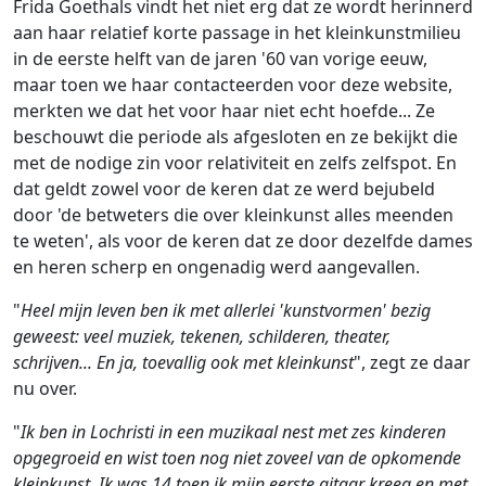
Ga naar:
navigatie
,
zoeken
Frida Goethals vindt het niet erg dat ze wordt herinnerd
aan haar relatief korte passage in het kleinkunstmilieu
in de eerste helft van de jaren '60 van vorige eeuw,
maar toen we haar contacteerden voor deze website,
merkten we dat het voor haar niet echt hoefde... Ze
beschouwt die periode als afgesloten en ze bekijkt die
met de nodige zin voor relativiteit en zelfs zelfspot. En
dat geldt zowel voor de keren dat ze werd bejubeld
door 'de betweters die over kleinkunst alles meenden
te weten', als voor de keren dat ze door dezelfde dames
en heren scherp en ongenadig werd aangevallen.
"
Heel mijn leven ben ik met allerlei 'kunstvormen' bezig
geweest: veel muziek, tekenen, schilderen, theater,
schrijven... En ja, toevallig ook met kleinkunst
", zegt ze daar
nu over.
"
Ik ben in Lochristi in een muzikaal nest met zes kinderen
opgegroeid en wist toen nog niet zoveel van de opkomende
kleinkunst. Ik was 14 toen ik mijn eerste gitaar kreeg en met