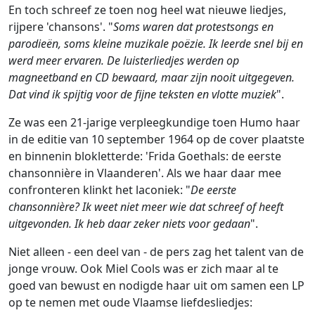
En toch schreef ze toen nog heel wat nieuwe liedjes,
rijpere 'chansons'. "
Soms waren dat protestsongs en
parodieën, soms kleine muzikale poëzie. Ik leerde snel bij en
werd meer ervaren. De luisterliedjes werden op
magneetband en CD bewaard, maar zijn nooit uitgegeven.
Dat vind ik spijtig voor de fijne teksten en vlotte muziek
".
Ze was een 21-jarige verpleegkundige toen Humo haar
in de editie van 10 september 1964 op de cover plaatste
en binnenin blokletterde: 'Frida Goethals: de eerste
chansonnière in Vlaanderen'. Als we haar daar mee
confronteren klinkt het laconiek: "
De eerste
chansonnière? Ik weet niet meer wie dat schreef of heeft
uitgevonden. Ik heb daar zeker niets voor gedaan
".
Niet alleen - een deel van - de pers zag het talent van de
jonge vrouw. Ook Miel Cools was er zich maar al te
goed van bewust en nodigde haar uit om samen een LP
op te nemen met oude Vlaamse liefdesliedjes: