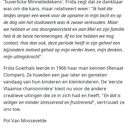
'Suverlicke Minneliedekens'. Frida zegt dat ze dankbaar
was om die kans, maar relativeert weer: "
Ik had die
liedjes amper een week voor de opname in mijn bezit en op
de dag van het studiowerk was ik zwaar verkouden. Maar
we hebben er ons doorgeworsteld en aan Miel en zijn familie
heb ik de beste herinneringen. Af en toe hebben we nog
contact. Hoe dan ook, deze periode heeft in zijn geheel een
bijzondere invloed gehad op mijn verder leven, mijn denken,
mijn uitingskracht
".
Frida Goethals leerde in 1966 haar man kennen (Renaat
Clompen). Ze huwden een jaar later en genieten
vandaag van hun kinderen en kleinkinderen. De 'eerste
Vlaamse chansonnière' kiest nu voor de andere
creatieve uitingen die ze in zich had en heeft. "
En dat is
veiliger en minder stresserend en frustrerend
", vertrouwt ze
ons toe.
Pol Van Mossevelde