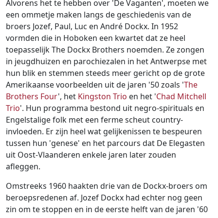
Ga naar:
navigatie
,
zoeken
Alvorens het te hebben over 'De Vaganten', moeten we
een ommetje maken langs de geschiedenis van de
broers Jozef, Paul, Luc en André Dockx. In 1952
vormden die in Hoboken een kwartet dat ze heel
toepasselijk The Dockx Brothers noemden. Ze zongen
in jeugdhuizen en parochiezalen in het Antwerpse met
hun blik en stemmen steeds meer gericht op de grote
Amerikaanse voorbeelden uit de jaren '50 zoals '
The
Brothers Four
', het
Kingston Trio
en het '
Chad Mitchell
Trio
'. Hun programma bestond uit negro-spirituals en
Engelstalige folk met een ferme scheut country-
invloeden. Er zijn heel wat gelijkenissen te bespeuren
tussen hun 'genese' en het parcours dat De Elegasten
uit Oost-Vlaanderen enkele jaren later zouden
afleggen.
Omstreeks 1960 haakten drie van de Dockx-broers om
beroepsredenen af. Jozef Dockx had echter nog geen
zin om te stoppen en in de eerste helft van de jaren '60