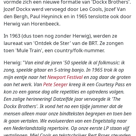
vormde zich een nieuwe formatie van 'Dockx Brothers'.
Jozef Dockx werd vervoegd door Leo Cools, Jozef Van
den Bergh, Paul Heyninck en in 1965 tenslotte ook door
Herwig van Horenbeeck.
In 1963 (dus toen nog zonder Herwig), werden ze
laureaat van 'Ontdek de Ster' van de BRT. Ze zongen
toen 'Mule Train', een country/folk-nummer.
Herwig: "
Van eind de jaren '50 speelde ik al folkmusic: ik
zong, speelde gitaar en 5-string banjo. In 1965 trok ik op
mijn eentje naar het
Newport Festival
en zag daar de groten
aan het werk. Van
Pete Seeger
kreeg ik een Courtesy Pass en
kon zo een ganse dag alle repetities en optredens volgen.
Een zalige herinnering! Datzelfde jaar vervoegde ik 'The
Dockx Brothers'. Ik vond het na een tijdje jammer dat de
mensen alleen maar onze bindteksten begrepen en toen ben
ik gaan vertalen. We evolueerden van een Engelstalig naar
een Nederlandstalig repertoire. Op onze eerste LP staan vijf
vertalingen. Miel Cools en tekstschrijver Bert Broes steunden