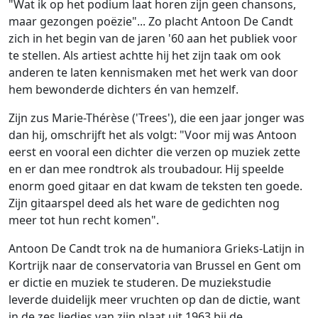
Ga naar:
navigatie
,
zoeken
"Wat ik op het podium laat horen zijn geen chansons,
maar gezongen poëzie"... Zo placht Antoon De Candt
zich in het begin van de jaren '60 aan het publiek voor
te stellen. Als artiest achtte hij het zijn taak om ook
anderen te laten kennismaken met het werk van door
hem bewonderde dichters én van hemzelf.
Zijn zus Marie-Thérèse ('Trees'), die een jaar jonger was
dan hij, omschrijft het als volgt: "Voor mij was Antoon
eerst en vooral een dichter die verzen op muziek zette
en er dan mee rondtrok als troubadour. Hij speelde
enorm goed gitaar en dat kwam de teksten ten goede.
Zijn gitaarspel deed als het ware de gedichten nog
meer tot hun recht komen".
Antoon De Candt trok na de humaniora Grieks-Latijn in
Kortrijk naar de conservatoria van Brussel en Gent om
er dictie en muziek te studeren. De muziekstudie
leverde duidelijk meer vruchten op dan de dictie, want
in de zes liedjes van zijn plaat uit 1963 bij de