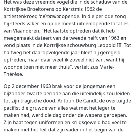
Het was deze vreemde vogel die in de schaduw van de
Kortrijkse Broeltorens op Kerstmis 1962 de
artiestenkroeg
't Krotekot
opende. In die periode zong
hij steeds vaker en op de meest uiteenlopende locaties
van Vlaanderen. "Het laatste optreden dat ik heb
meegemaakt dateert van de tweede helft van 1963 en
vond plaats in de Kortrijkse schouwburg Leopold III. Tot
halfweg het daaropvolgende jaar bleef hij geregeld
optreden, maar daar weet ik zoveel niet van, want hij
woonde toen niet meer thuis", vertelt zus Marie-
Thérèse.
Op 2 december 1963 brak voor de jongeman een
bijzonder zwarte periode aan die uiteindelijk zou leiden
tot zijn tragische dood. Antoon De Candt, de overtuigde
pacifist die gruwde van alles wat met het leger te
maken had, werd die dag onder de wapens geroepen.
Zijn haat tegen uniformen en krijgsgeweld had veel te
maken met het feit dat zijn vader in het begin van de