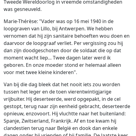
Tweede Wereldoorlog in vreemde omstandigheden
was gesneuveld.
Marie-Thérèse: "Vader was op 16 mei 1940 in de
loopgraven van Lillo, bij Antwerpen. We hebben
vernomen dat hij zijn sanitaire behoeften wou doen en
daarvoor de loopgraaf verliet. Per vergissing zou hij
dan zijn doodgeschoten door de soldaat die op dat
moment wacht liep... Twee dagen later werd ik
geboren. En onze moeder stond er helemaal alleen
voor met twee kleine kinderen".
Van bij die dag bleek dat het nooit iets zou worden
tussen het leger en de toen vierentwintigjarige
vrijbuiter. Hij deserteerde, werd opgepakt, in de cel
gestopt, terug naar zijn eenheid gebracht, deserteerde
opnieuw, enzovoort. Hij vluchtte naar het buitenland:
Spanje, Zwitserland, Frankrijk. Af en toe kwam hij
clandestien terug naar België en dook dan enkele
dagen onder bij vrienden of bij familie. De laatste keer