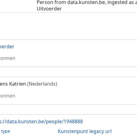
Person from data.kunsten.be, ingested as 
Uitvoerder
oerder
ronnen
ens Katrien
(Nederlands)
ronnen
s://data.kunsten.be/people/1948888
Kunstenpunt legacy url
l type