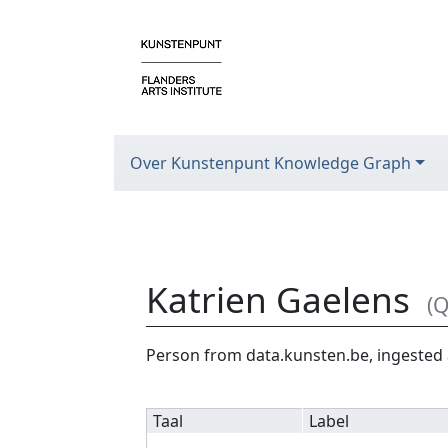
Over Kunstenpunt Knowledge Graph
Katrien Gaelens
(
Ga naar:
navigatie
,
zoeken
Person from data.kunsten.be, ingested 
Taal
Label