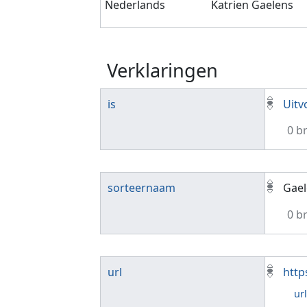
Nederlands
Katrien Gaelens
Verklaringen
is
Uitv
0 b
sorteernaam
Gael
0 b
url
http
ur