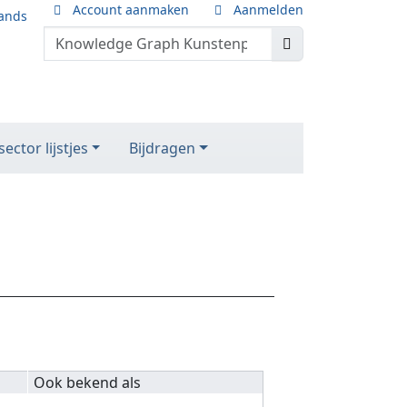
Account aanmaken
Aanmelden
ands
ector lijstjes
Bijdragen
Ook bekend als