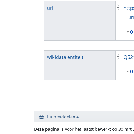
url
http
ur
0
wikidata entiteit
Q52
0
Hulpmiddelen
Deze pagina is voor het laatst bewerkt op 30 mrt