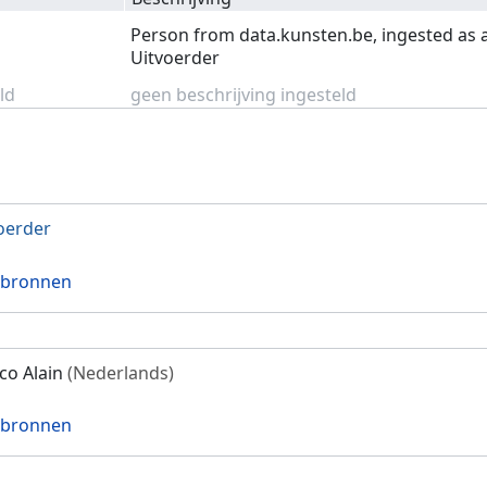
Person from data.kunsten.be, ingested as 
Uitvoerder
ld
geen beschrijving ingesteld
oerder
 bronnen
co Alain
(Nederlands)
 bronnen