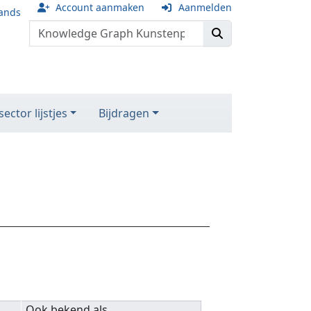
Account aanmaken
Aanmelden
ands
ector lijstjes
Bijdragen
Ook bekend als