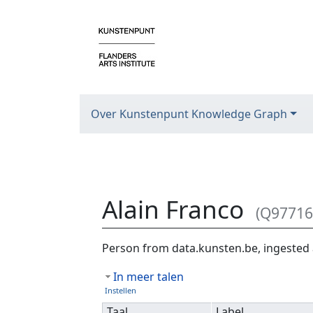
Over Kunstenpunt Knowledge Graph
Alain Franco
(Q97716
Ga naar:
navigatie
,
zoeken
Person from data.kunsten.be, ingested 
In meer talen
Instellen
Taal
Label