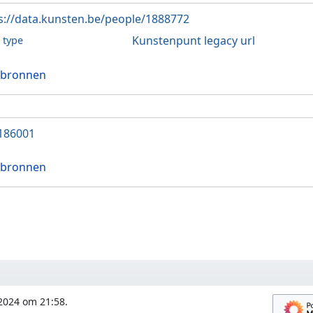
s://data.kunsten.be/people/1888772
Kunstenpunt legacy url
l type
 bronnen
186001
 bronnen
 2024 om 21:58.