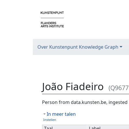
Over Kunstenpunt Knowledge Graph
João Fiadeiro
(Q9677
Ga naar:
navigatie
,
zoeken
Person from data.kunsten.be, ingested 
In meer talen
Instellen
Taal
Label