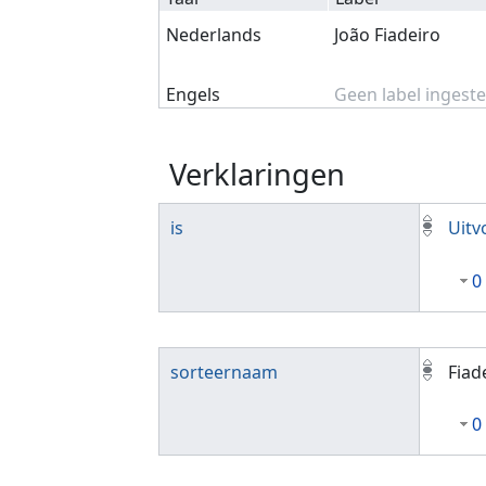
Nederlands
João Fiadeiro
Engels
Geen label ingeste
Verklaringen
is
Uitv
0
sorteernaam
Fiad
0