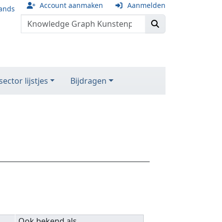
Account aanmaken
Aanmelden
ands
ector lijstjes
Bijdragen
Ook bekend als