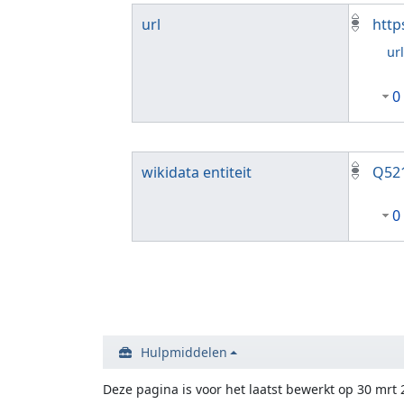
url
http
ur
0
wikidata entiteit
Q52
0
Hulpmiddelen
Deze pagina is voor het laatst bewerkt op 30 mrt