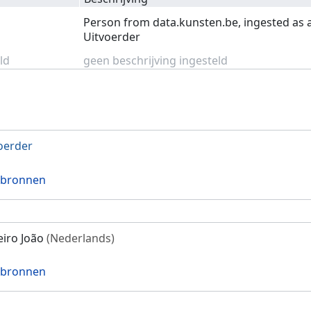
Person from data.kunsten.be, ingested as 
Uitvoerder
ld
geen beschrijving ingesteld
oerder
 bronnen
eiro João
(Nederlands)
 bronnen