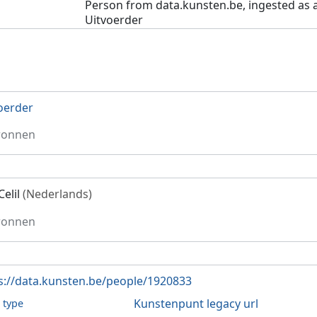
Person from data.kunsten.be, ingested as 
Uitvoerder
oerder
ronnen
Celil
(Nederlands)
ronnen
s://data.kunsten.be/people/1920833
Kunstenpunt legacy url
l type