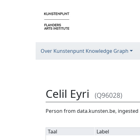
Over Kunstenpunt Knowledge Graph
Celil Eyri
(Q96028)
Ga naar:
navigatie
,
zoeken
Person from data.kunsten.be, ingested 
Taal
Label