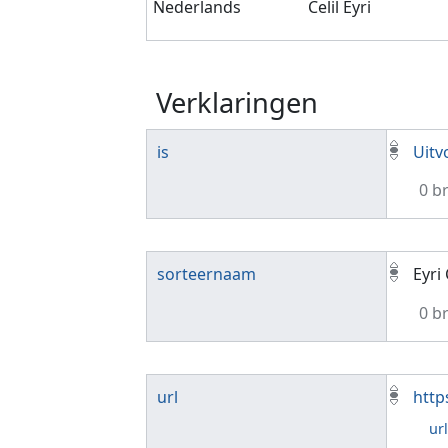
Nederlands
Celil Eyri
Verklaringen
is
Uitv
0 b
sorteernaam
Eyri 
0 b
url
http
ur