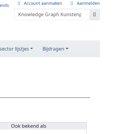
Account aanmaken
Aanmelden
ands
ector lijstjes
Bijdragen
Ook bekend als