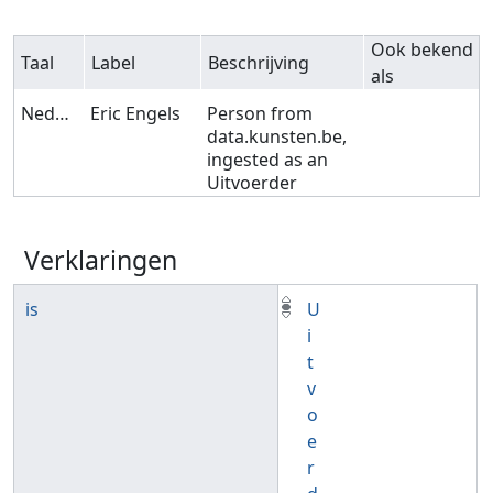
Ook bekend
Taal
Label
Beschrijving
als
Nederlands
Eric Engels
Person from
data.kunsten.be,
ingested as an
Uitvoerder
Verklaringen
is
U
i
t
v
o
e
r