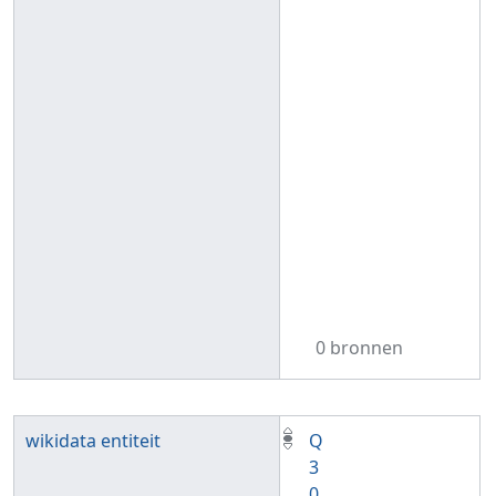
0 bronnen
wikidata entiteit
Q
3
0