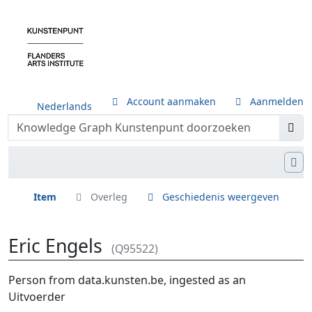
Account aanmaken
Aanmelden
Nederlands
Item
Overleg
Geschiedenis weergeven
Eric Engels
(Q95522)
Ga naar:
navigatie
,
zoeken
Person from data.kunsten.be, ingested as an
Uitvoerder