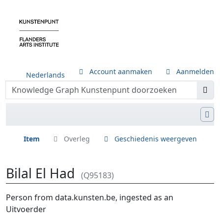
Account aanmaken
Aanmelden
Nederlands
Item
Overleg
Geschiedenis weergeven
Bilal El Had
(Q95183)
Ga naar:
navigatie
,
zoeken
Person from data.kunsten.be, ingested as an
Uitvoerder