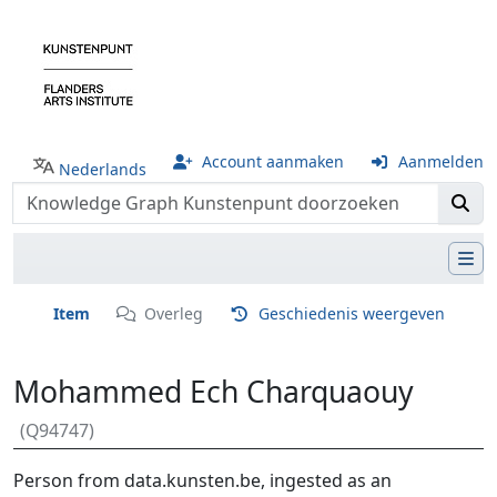
Account aanmaken
Aanmelden
Nederlands
Item
Overleg
Geschiedenis weergeven
Mohammed Ech Charquaouy
(Q94747)
Ga naar:
navigatie
,
zoeken
Person from data.kunsten.be, ingested as an