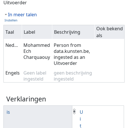
Uitvoerder
In meer talen
Instellen
Ook bekend
Taal
Label
Beschrijving
als
Nederlands
Mohammed
Person from
Ech
data.kunsten.be,
Charquaouy
ingested as an
Uitvoerder
Engels
Geen label
geen beschrijving
ingesteld
ingesteld
Verklaringen
is
U
i
t