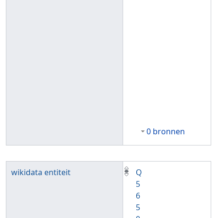
0 bronnen
wikidata entiteit
Q
5
6
5