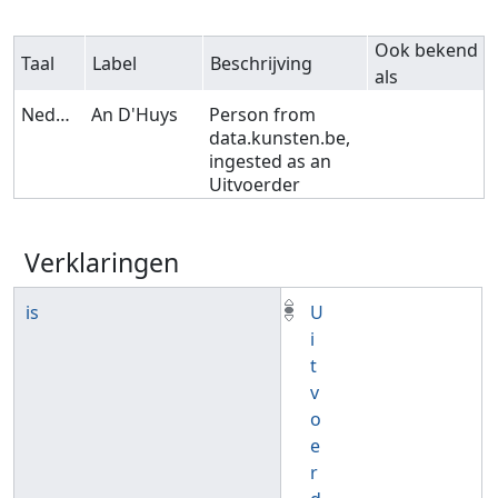
Ook bekend
Taal
Label
Beschrijving
als
Nederlands
An D'Huys
Person from
data.kunsten.be,
ingested as an
Uitvoerder
Verklaringen
is
U
i
t
v
o
e
r