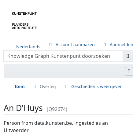
Account aanmaken
Aanmelden
Nederlands
Item
Overleg
Geschiedenis weergeven
An D'Huys
(Q92674)
Ga naar:
navigatie
,
zoeken
Person from data.kunsten.be, ingested as an
Uitvoerder