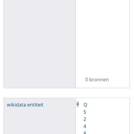
0 bronnen
wikidata entiteit
Q
5
2
4
8