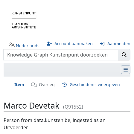
Account aanmaken
Aanmelden
Nederlands
Item
Overleg
Geschiedenis weergeven
Marco Devetak
(Q91552)
Ga naar:
navigatie
,
zoeken
Person from data.kunsten.be, ingested as an
Uitvoerder