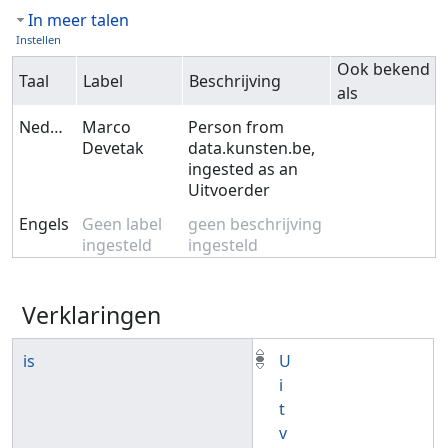
In meer talen
Instellen
Ook bekend
Taal
Label
Beschrijving
als
Nederlands
Marco
Person from
Devetak
data.kunsten.be,
ingested as an
Uitvoerder
Engels
Geen label
geen beschrijving
ingesteld
ingesteld
Verklaringen
is
U
i
t
v