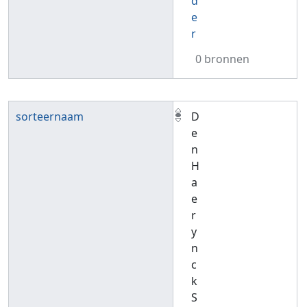
d
e
r
0 bronnen
sorteernaam
D
e
n
H
a
e
r
y
n
c
k
S