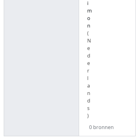
i
m
o
n
(
N
e
d
e
r
l
a
n
d
s
)
0 bronnen