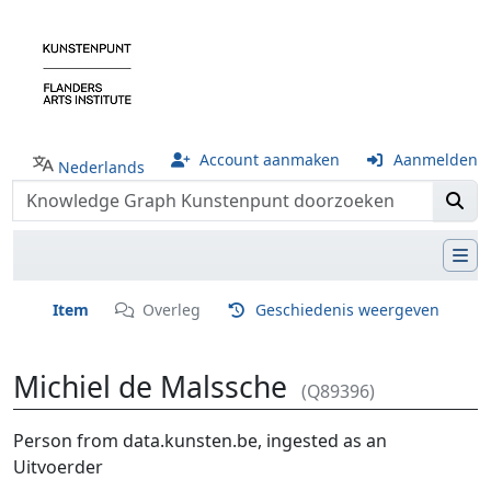
Account aanmaken
Aanmelden
Nederlands
Item
Overleg
Geschiedenis weergeven
Michiel de Malssche
(Q89396)
Ga naar:
navigatie
,
zoeken
Person from data.kunsten.be, ingested as an
Uitvoerder