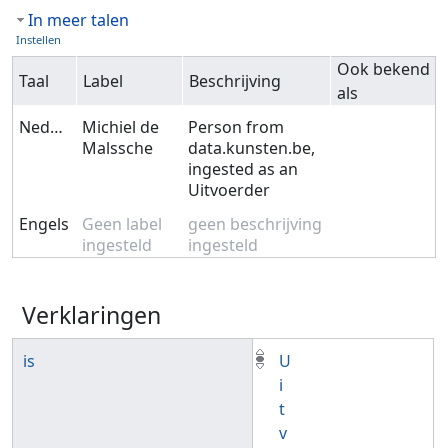
In meer talen
Instellen
Ook bekend
Taal
Label
Beschrijving
als
Nederlands
Michiel de
Person from
Malssche
data.kunsten.be,
ingested as an
Uitvoerder
Engels
Geen label
geen beschrijving
ingesteld
ingesteld
Verklaringen
is
U
i
t
v