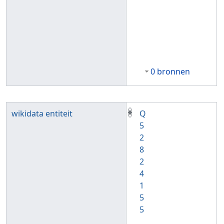
0 bronnen
wikidata entiteit
Q
5
2
8
2
4
1
5
5