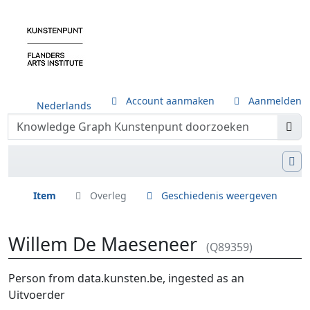
Account aanmaken
Aanmelden
Nederlands
Item
Overleg
Geschiedenis weergeven
Willem De Maeseneer
(Q89359)
Ga naar:
navigatie
,
zoeken
Person from data.kunsten.be, ingested as an
Uitvoerder