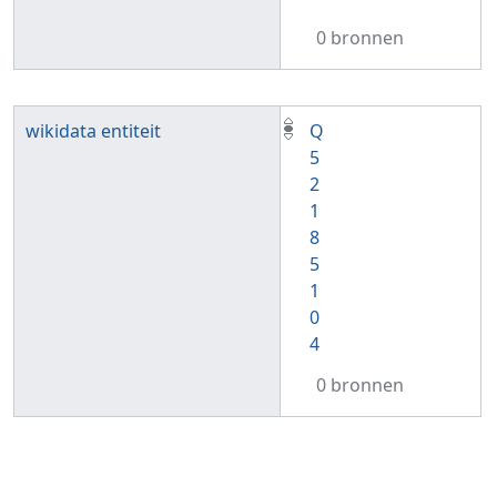
0 bronnen
wikidata entiteit
Q
5
2
1
8
5
1
0
4
0 bronnen