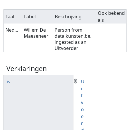
Ook bekend
Taal
Label
Beschrijving
als
Nederlands
Willem De
Person from
Maeseneer
data.kunsten.be,
ingested as an
Uitvoerder
Verklaringen
is
U
i
t
v
o
e
r