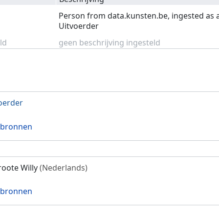
Person from data.kunsten.be, ingested as 
Uitvoerder
ld
geen beschrijving ingesteld
oerder
 bronnen
oote Willy
(Nederlands)
 bronnen