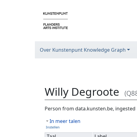
Over Kunstenpunt Knowledge Graph
Willy Degroote
(Q8
Ga naar:
navigatie
,
zoeken
Person from data.kunsten.be, ingested 
In meer talen
Instellen
Taal
Label