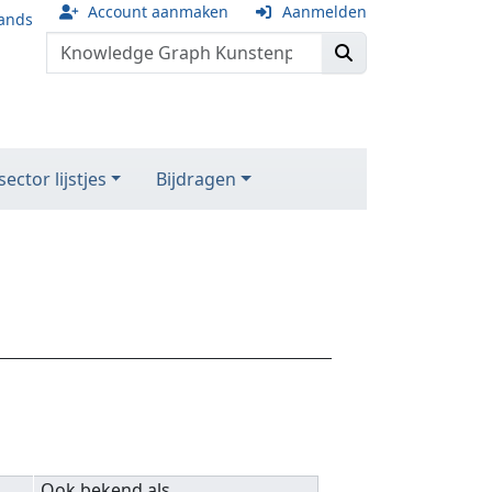
Account aanmaken
Aanmelden
ands
ector lijstjes
Bijdragen
Ook bekend als