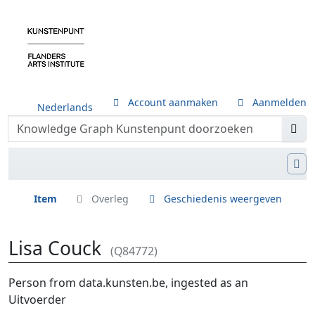
Account aanmaken
Aanmelden
Nederlands
Item
Overleg
Geschiedenis weergeven
Lisa Couck
(Q84772)
Ga naar:
navigatie
,
zoeken
Person from data.kunsten.be, ingested as an
Uitvoerder