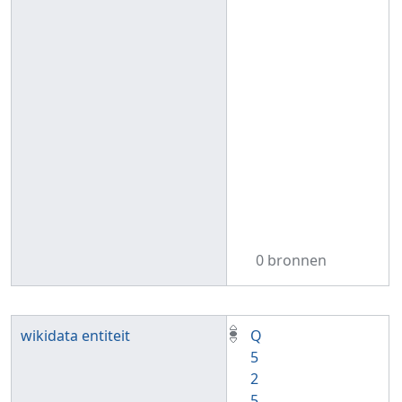
0 bronnen
wikidata entiteit
Q
5
2
5