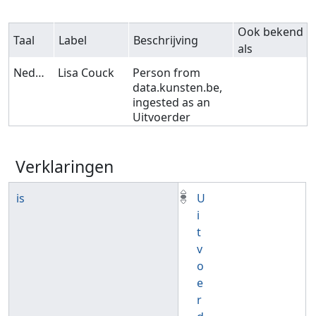
Ook bekend
Taal
Label
Beschrijving
als
Nederlands
Lisa Couck
Person from
data.kunsten.be,
ingested as an
Uitvoerder
Verklaringen
is
U
i
t
v
o
e
r