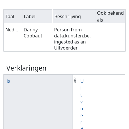
Ook bekend
Taal
Label
Beschrijving
als
Nederlands
Danny
Person from
Cobbaut
data.kunsten.be,
ingested as an
Uitvoerder
Verklaringen
is
U
i
t
v
o
e
r