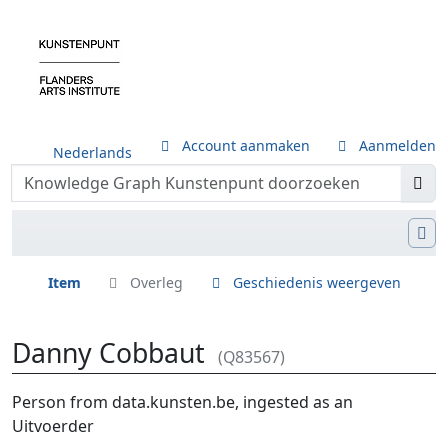
Account aanmaken
Aanmelden
Nederlands
Item
Overleg
Geschiedenis weergeven
Danny Cobbaut
(Q83567)
Ga naar:
navigatie
,
zoeken
Person from data.kunsten.be, ingested as an
Uitvoerder