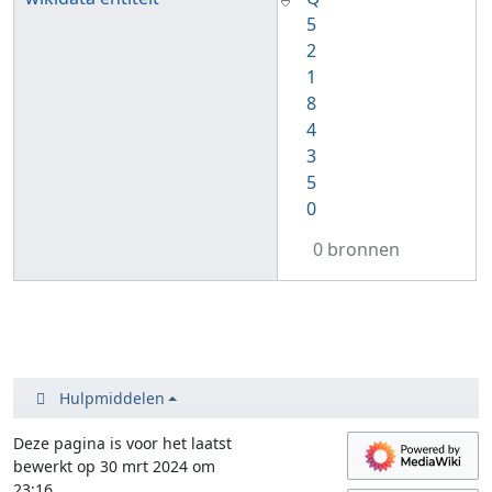
5
2
1
8
4
3
5
0
0 bronnen
Hulpmiddelen
Deze pagina is voor het laatst
bewerkt op 30 mrt 2024 om
23:16.