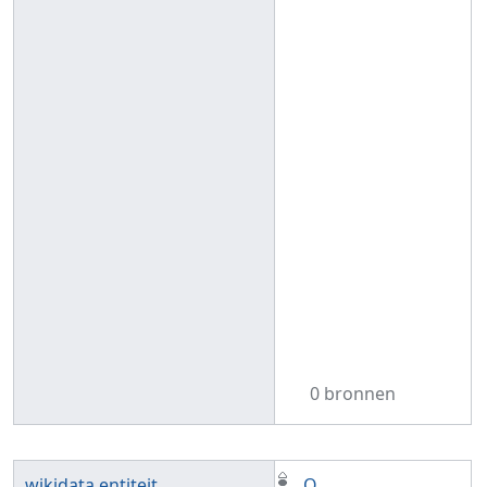
0 bronnen
wikidata entiteit
Q