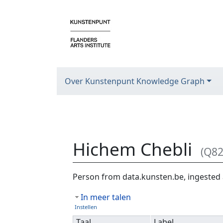
Over Kunstenpunt Knowledge Graph
Hichem Chebli
(Q82
Ga naar:
navigatie
,
zoeken
Person from data.kunsten.be, ingested 
In meer talen
Instellen
Taal
Label