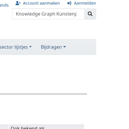
Account aanmaken
Aanmelden
ands
ector lijstjes
Bijdragen
Ook bekend als