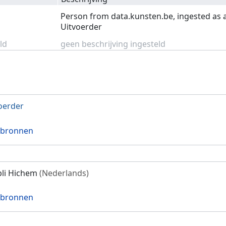
Person from data.kunsten.be, ingested as 
Uitvoerder
ld
geen beschrijving ingesteld
oerder
 bronnen
li Hichem
(Nederlands)
 bronnen