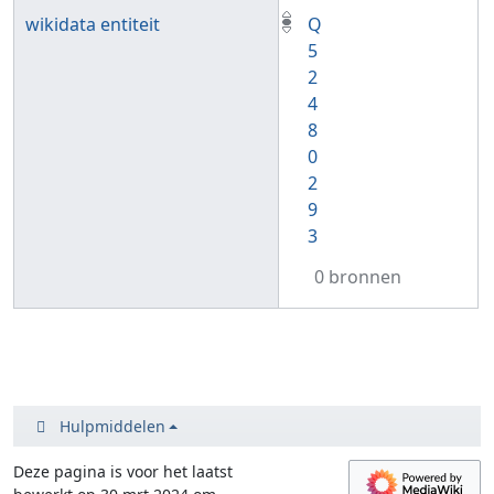
wikidata entiteit
Q
5
2
4
8
0
2
9
3
0 bronnen
Hulpmiddelen
Deze pagina is voor het laatst