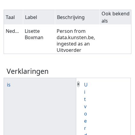
Ook bekend
Taal
Label
Beschrijving
als
Nederlands
Lisette
Person from
Boxman
data.kunsten.be,
ingested as an
Uitvoerder
Verklaringen
is
U
i
t
v
o
e
r