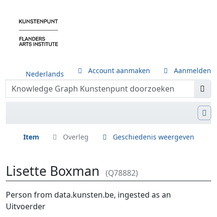
Account aanmaken
Aanmelden
Nederlands
Item
Overleg
Geschiedenis weergeven
Lisette Boxman
(Q78882)
Ga naar:
navigatie
,
zoeken
Person from data.kunsten.be, ingested as an
Uitvoerder