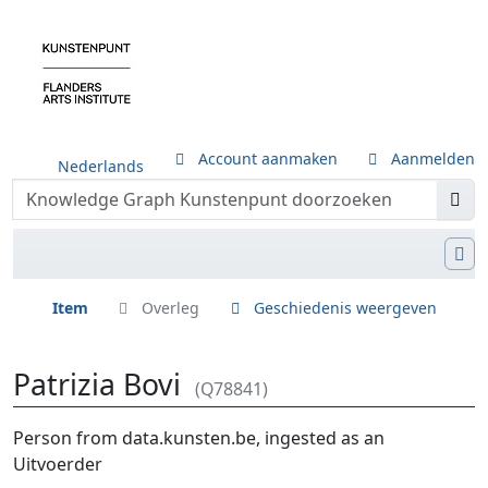
Account aanmaken
Aanmelden
Nederlands
Item
Overleg
Geschiedenis weergeven
Patrizia Bovi
(Q78841)
Ga naar:
navigatie
,
zoeken
Person from data.kunsten.be, ingested as an
Uitvoerder