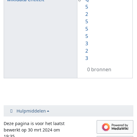
5
2
5
5
5
3
2
3
0 bronnen
Hulpmiddelen
Deze pagina is voor het laatst
bewerkt op 30 mrt 2024 om
19:35.