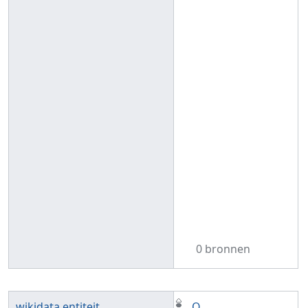
0 bronnen
wikidata entiteit
Q