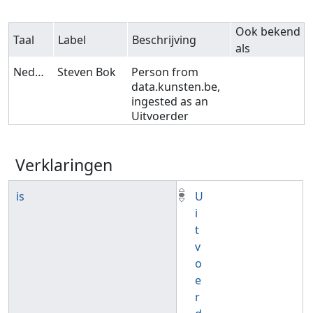
Ook bekend
Taal
Label
Beschrijving
als
Nederlands
Steven Bok
Person from
data.kunsten.be,
ingested as an
Uitvoerder
Verklaringen
is
U
i
t
v
o
e
r