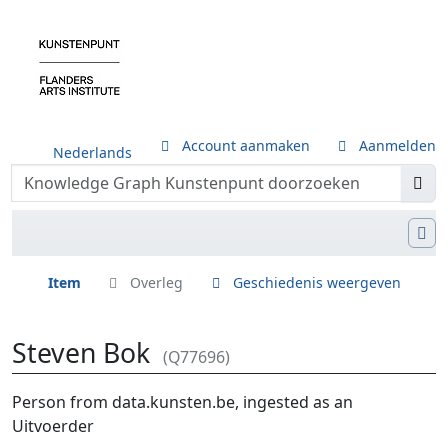
Account aanmaken
Aanmelden
Nederlands
Item
Overleg
Geschiedenis weergeven
Steven Bok
(Q77696)
Ga naar:
navigatie
,
zoeken
Person from data.kunsten.be, ingested as an
Uitvoerder