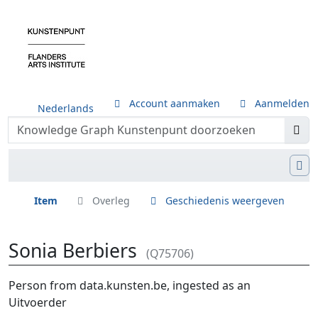
Account aanmaken
Aanmelden
Nederlands
Item
Overleg
Geschiedenis weergeven
Sonia Berbiers
(Q75706)
Ga naar:
navigatie
,
zoeken
Person from data.kunsten.be, ingested as an
Uitvoerder