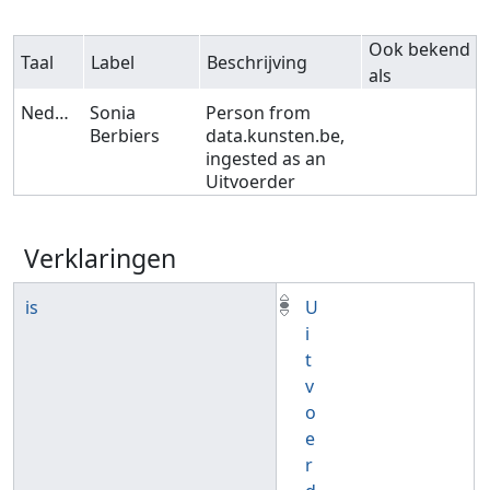
Ook bekend
Taal
Label
Beschrijving
als
Nederlands
Sonia
Person from
Berbiers
data.kunsten.be,
ingested as an
Uitvoerder
Verklaringen
is
U
i
t
v
o
e
r