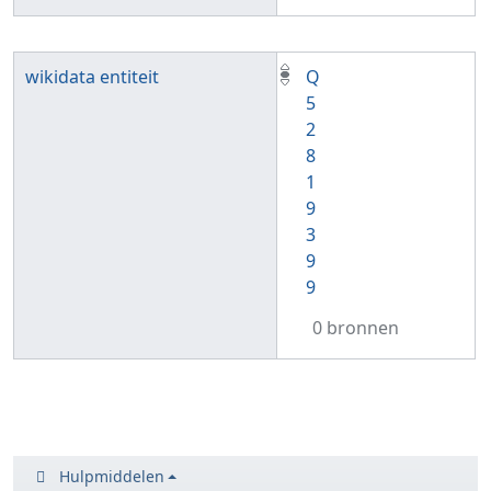
wikidata entiteit
Q
5
2
8
1
9
3
9
9
0 bronnen
Hulpmiddelen