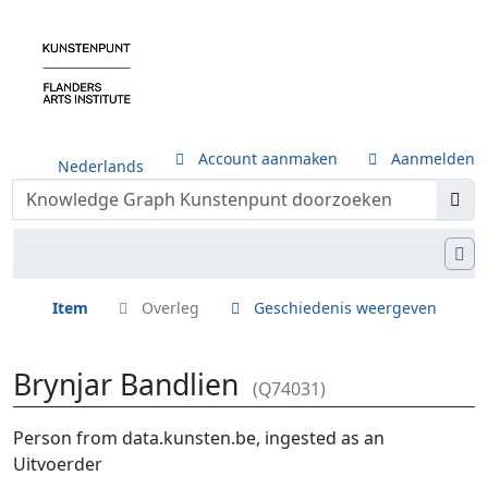
Account aanmaken
Aanmelden
Nederlands
Item
Overleg
Geschiedenis weergeven
Brynjar Bandlien
(Q74031)
Ga naar:
navigatie
,
zoeken
Person from data.kunsten.be, ingested as an
Uitvoerder