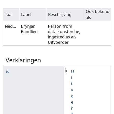
Ook bekend
Taal
Label
Beschrijving
als
Nederlands
Brynjar
Person from
Bandlien
data.kunsten.be,
ingested as an
Uitvoerder
Verklaringen
is
U
i
t
v
o
e
r