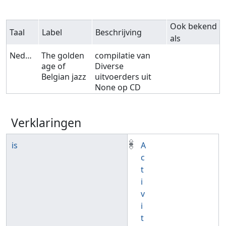
Ook bekend
Taal
Label
Beschrijving
als
Nederlands
The golden
compilatie van
age of
Diverse
Belgian jazz
uitvoerders uit
None op CD
Verklaringen
is
A
c
t
i
v
i
t