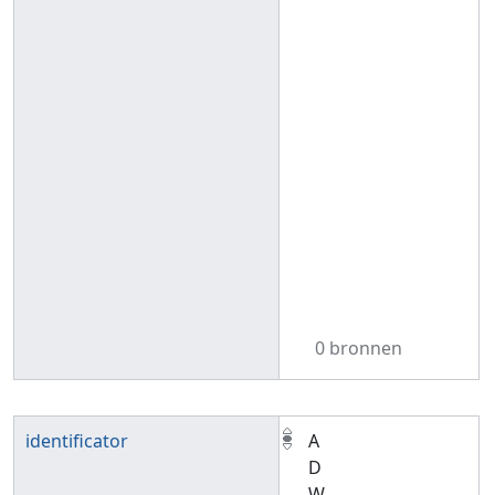
0 bronnen
identificator
A
D
W