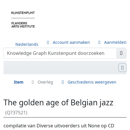
Account aanmaken
Aanmelden
Nederlands
Item
Overleg
Geschiedenis weergeven
The golden age of Belgian jazz
(Q737521)
Ga naar:
navigatie
,
zoeken
compilatie van Diverse uitvoerders uit None op CD