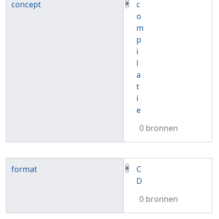
concept
c
o
m
p
i
l
a
t
i
e
0 bronnen
format
C
D
0 bronnen