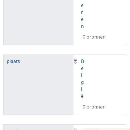
e
r
e
n
0 bronnen
plaats
B
e
l
g
i
ë
0 bronnen