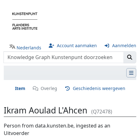
Account aanmaken
Aanmelden
Nederlands
Item
Overleg
Geschiedenis weergeven
Ikram Aoulad L'Ahcen
(Q72478)
Ga naar:
navigatie
,
zoeken
Person from data.kunsten.be, ingested as an
Uitvoerder