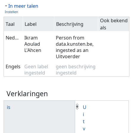
In meer talen
Instellen
Ook bekend
Taal
Label
Beschrijving
als
Nederlands
Ikram
Person from
Aoulad
data.kunsten.be,
L'Ahcen
ingested as an
Uitvoerder
Engels
Geen label
geen beschrijving
ingesteld
ingesteld
Verklaringen
is
U
i
t
v