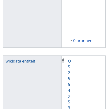
0 bronnen
wikidata entiteit
Q
5
2
5
5
4
9
5
3