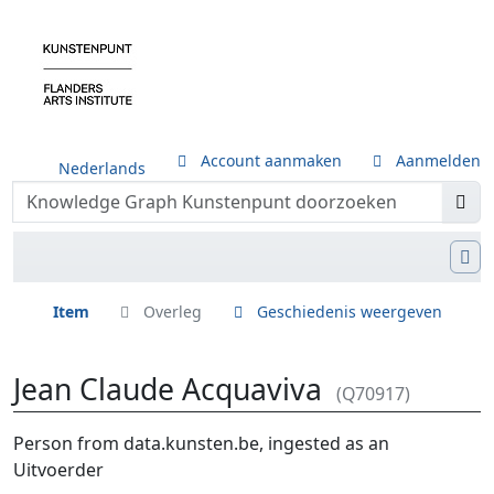
Account aanmaken
Aanmelden
Nederlands
Item
Overleg
Geschiedenis weergeven
Jean Claude Acquaviva
(Q70917)
Ga naar:
navigatie
,
zoeken
Person from data.kunsten.be, ingested as an
Uitvoerder