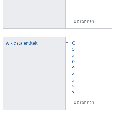
0 bronnen
wikidata entiteit
Q
5
3
0
9
4
3
5
3
0 bronnen