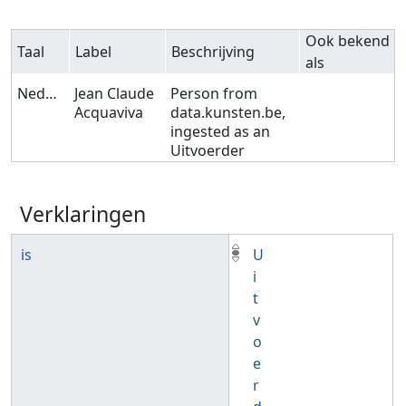
Ook bekend
Taal
Label
Beschrijving
als
Nederlands
Jean Claude
Person from
Acquaviva
data.kunsten.be,
ingested as an
Uitvoerder
Verklaringen
is
U
i
t
v
o
e
r