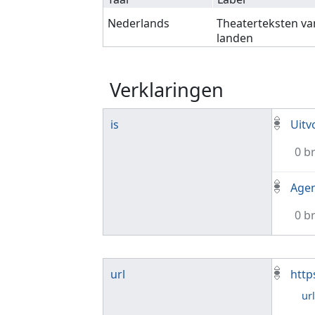
Nederlands
Theaterteksten va
landen
Verklaringen
is
Uitv
0 b
Agen
0 b
url
http
ur