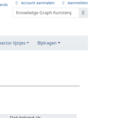
Account aanmaken
Aanmelden
ands
ector lijstjes
Bijdragen
Ook bekend als