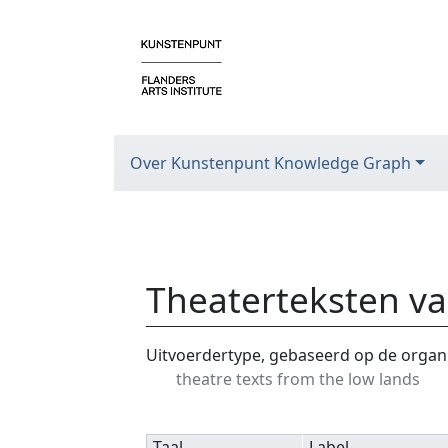
Over Kunstenpunt Knowledge Graph
Theaterteksten va
Ga naar:
navigatie
,
zoeken
Uitvoerdertype, gebaseerd op de organi
theatre texts from the low lands
Taal
Label