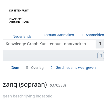
Account aanmaken
Aanmelden
Nederlands
Item
Overleg
Geschiedenis weergeven
zang (sopraan)
(Q70553)
Ga naar:
navigatie
,
zoeken
geen beschrijving ingesteld