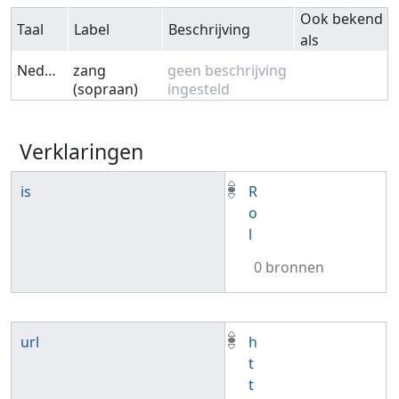
Ook bekend
Taal
Label
Beschrijving
als
Nederlands
zang
geen beschrijving
(sopraan)
ingesteld
Verklaringen
is
R
o
l
0 bronnen
url
h
t
t