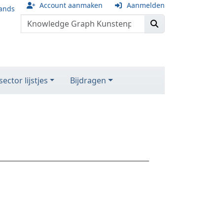
Account aanmaken
Aanmelden
ands
ector lijstjes
Bijdragen