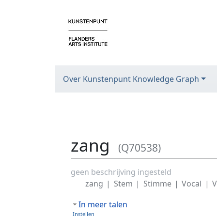
Over Kunstenpunt Knowledge Graph
zang
(Q70538)
Ga naar:
navigatie
,
zoeken
geen beschrijving ingesteld
zang
Stem
Stimme
Vocal
V
In meer talen
Instellen