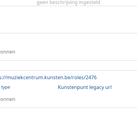
geen beschrijving ingesteld
ronnen
s://muziekcentrum.kunsten.be/roles/2476
Kunstenpunt legacy url
l type
ronnen