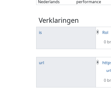
Nederlands
performance
Verklaringen
is
Rol
0 b
url
http
ur
0 b