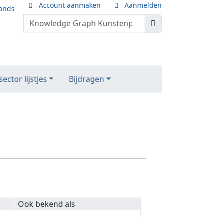
Account aanmaken
Aanmelden
ands
ector lijstjes
Bijdragen
Ook bekend als