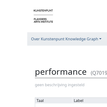
Over Kunstenpunt Knowledge Graph
performance
(Q7019
Ga naar:
navigatie
,
zoeken
geen beschrijving ingesteld
Taal
Label