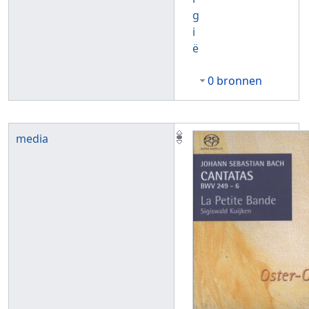
g
i
ë
0 bronnen
media