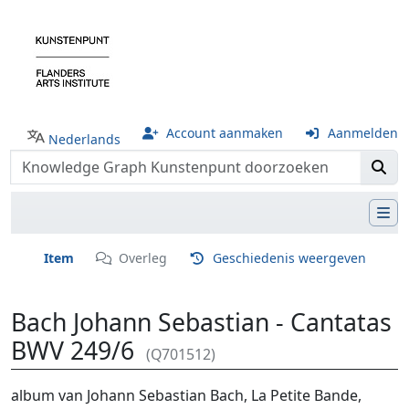
Account aanmaken
Aanmelden
Nederlands
Item
Overleg
Geschiedenis weergeven
Bach Johann Sebastian - Cantatas
BWV 249/6
(Q701512)
Ga naar:
navigatie
,
zoeken
album van Johann Sebastian Bach, La Petite Bande,