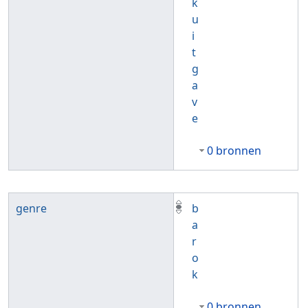
k
u
i
t
g
a
v
e
0 bronnen
genre
b
a
r
o
k
0 bronnen