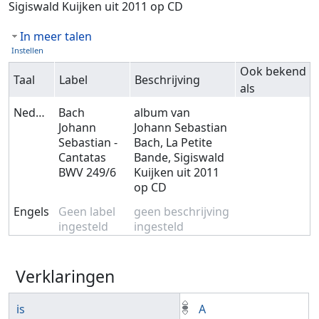
Sigiswald Kuijken uit 2011 op CD
In meer talen
Instellen
Ook bekend
Taal
Label
Beschrijving
als
Nederlands
Bach
album van
Johann
Johann Sebastian
Sebastian -
Bach, La Petite
Cantatas
Bande, Sigiswald
BWV 249/6
Kuijken uit 2011
op CD
Engels
Geen label
geen beschrijving
ingesteld
ingesteld
Verklaringen
is
A