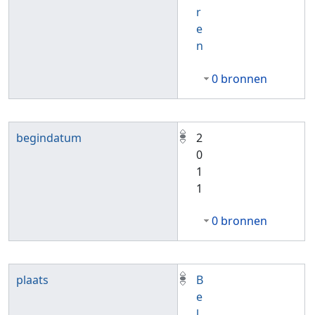
r
e
n
0 bronnen
begindatum
2
0
1
1
0 bronnen
plaats
B
e
l