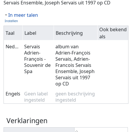
Servais Ensemble, Joseph Servais uit 1997 op CD
In meer talen
Instellen
Ook bekend
Taal
Label
Beschrijving
als
Nederlands
Servais
album van
Adrien-
Adrien-François
François -
Servais, Adrien-
Souvenir de
Francois Servais
Spa
Ensemble, Joseph
Servais uit 1997
op CD
Engels
Geen label
geen beschrijving
ingesteld
ingesteld
Verklaringen