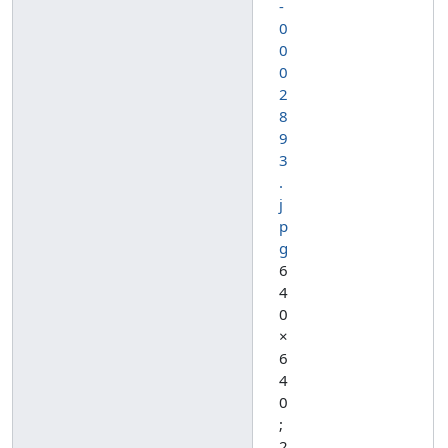
-
0
0
0
2
8
9
3
.
j
p
g
6
4
0
×
6
4
0
;
2