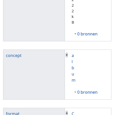
2
2
k
B
0 bronnen
concept
a
l
b
u
m
0 bronnen
format
C