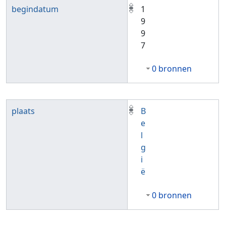
begindatum
1
9
9
7
0 bronnen
plaats
B
e
l
g
i
ë
0 bronnen