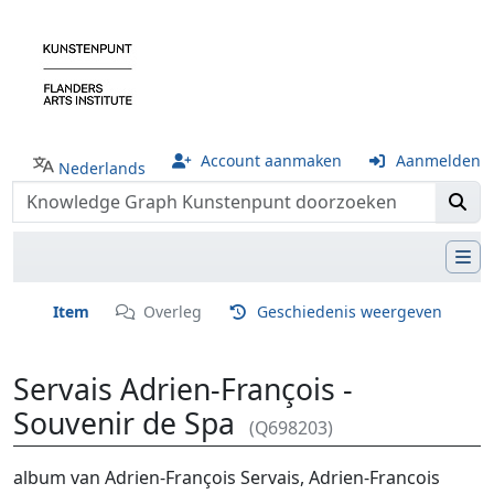
Account aanmaken
Aanmelden
Nederlands
Item
Overleg
Geschiedenis weergeven
Servais Adrien-François -
Souvenir de Spa
(Q698203)
Ga naar:
navigatie
,
zoeken
album van Adrien-François Servais, Adrien-Francois