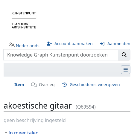
Account aanmaken
Aanmelden
Nederlands
Item
Overleg
Geschiedenis weergeven
akoestische gitaar
(Q69594)
Ga naar:
navigatie
,
zoeken
geen beschrijving ingesteld
In meer talen