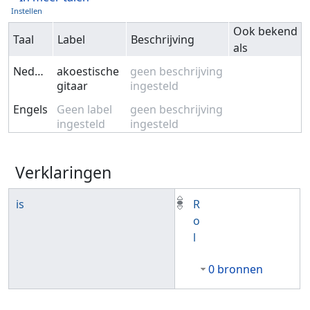
Instellen
Ook bekend
Taal
Label
Beschrijving
als
Nederlands
akoestische
geen beschrijving
gitaar
ingesteld
Engels
Geen label
geen beschrijving
ingesteld
ingesteld
Verklaringen
is
R
o
l
0 bronnen