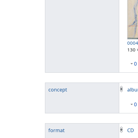
0004
130 
0
concept
alb
0
format
CD