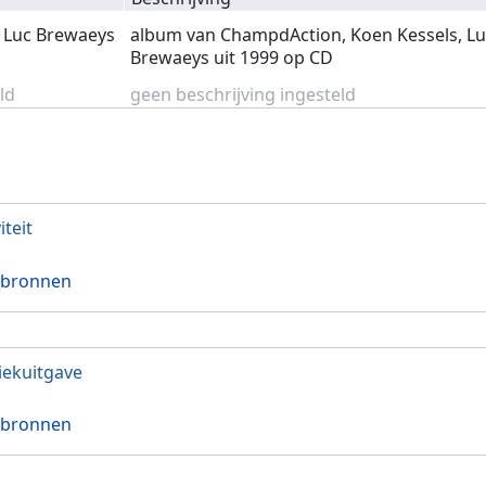
o Luc Brewaeys
album van ChampdAction, Koen Kessels, L
Brewaeys uit 1999 op CD
ld
geen beschrijving ingesteld
iteit
 bronnen
ekuitgave
 bronnen