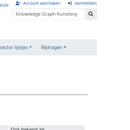
Account aanmaken
Aanmelden
ands
ector lijstjes
Bijdragen
Ook bekend als