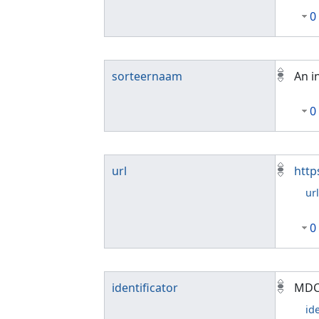
0
sorteernaam
An i
0
url
http
ur
0
identificator
MDC
id