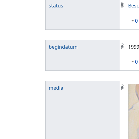
status
Besc
0
begindatum
199
0
media