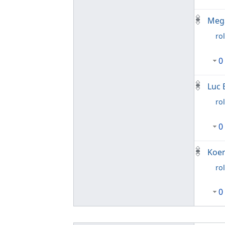
Mega
rol
0
Luc 
rol
0
Koen
rol
0