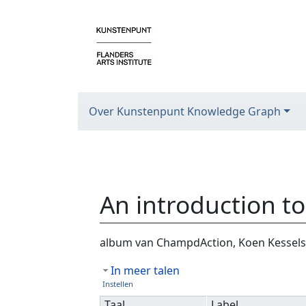
Over Kunstenpunt Knowledge Graph
An introduction t
Ga naar:
navigatie
,
zoeken
album van ChampdAction, Koen Kessels,
In meer talen
Instellen
Taal
Label