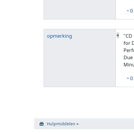
0
opmerking
"CD 
for 
Perf
Due 
Minu
0
Hulpmiddelen