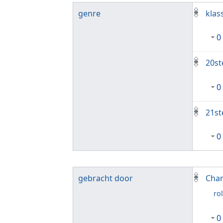
genre
klas
0
20st
0
21st
0
gebracht door
Cha
rol
0