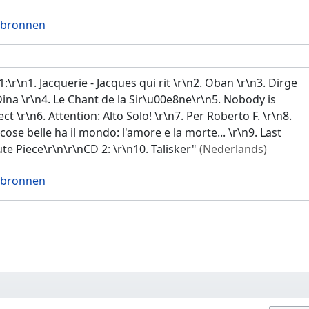
 bronnen
1:\r\n1. Jacquerie - Jacques qui rit \r\n2. Oban \r\n3. Dirge
Dina \r\n4. Le Chant de la Sir\u00e8ne\r\n5. Nobody is
ect \r\n6. Attention: Alto Solo! \r\n7. Per Roberto F. \r\n8.
cose belle ha il mondo: l'amore e la morte... \r\n9. Last
te Piece\r\n\r\nCD 2: \r\n10. Talisker"
(Nederlands)
 bronnen