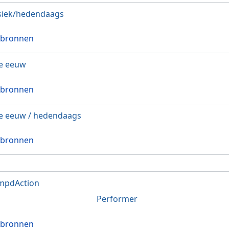
siek/hedendaags
 bronnen
e eeuw
 bronnen
e eeuw / hedendaags
 bronnen
mpdAction
Performer
 bronnen