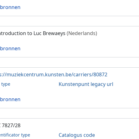
 bronnen
ntroduction to Luc Brewaeys
(Nederlands)
 bronnen
s://muziekcentrum.kunsten.be/carriers/80872
Kunstenpunt legacy url
l type
 bronnen
 7827/28
Catalogus code
entificator type