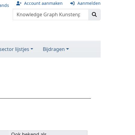
Account aanmaken
Aanmelden
ands
ector lijstjes
Bijdragen
Ook bekend als