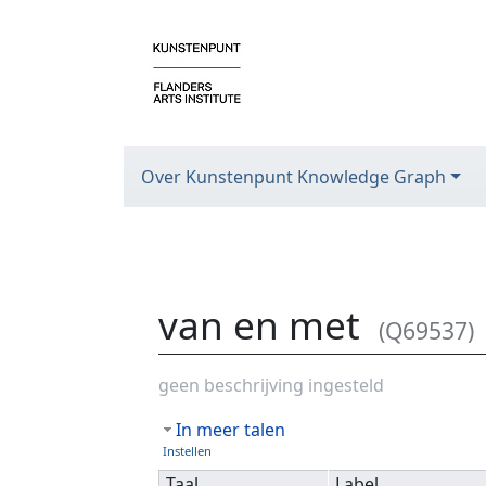
Over Kunstenpunt Knowledge Graph
van en met
(Q69537)
Ga naar:
navigatie
,
zoeken
geen beschrijving ingesteld
In meer talen
Instellen
Taal
Label