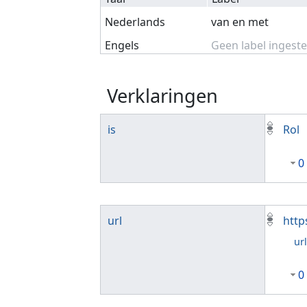
Nederlands
van en met
Engels
Geen label ingeste
Verklaringen
is
Rol
0
url
http
ur
0