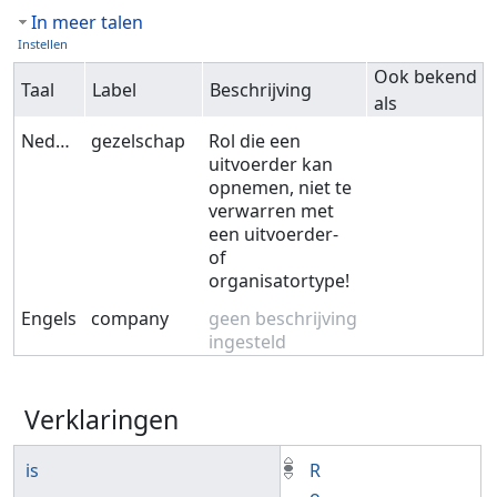
In meer talen
Instellen
Ook bekend
Taal
Label
Beschrijving
als
Nederlands
gezelschap
Rol die een
uitvoerder kan
opnemen, niet te
verwarren met
een uitvoerder-
of
organisatortype!
Engels
company
geen beschrijving
ingesteld
Verklaringen
is
R
o