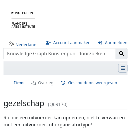
Account aanmaken
Aanmelden
Nederlands
Item
Overleg
Geschiedenis weergeven
gezelschap
(Q69170)
Ga naar:
navigatie
,
zoeken
Rol die een uitvoerder kan opnemen, niet te verwarren
met een uitvoerder- of organisatortype!