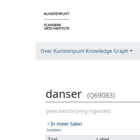
Over Kunstenpunt Knowledge Graph
danser
(Q69083)
Ga naar:
navigatie
,
zoeken
geen beschrijving ingesteld
In meer talen
Instellen
Taal
Label