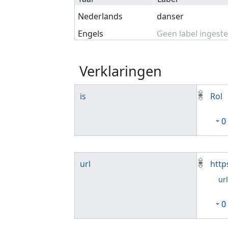
Nederlands
danser
Engels
Geen label ingeste
Verklaringen
is
Rol
0
url
http
ur
0