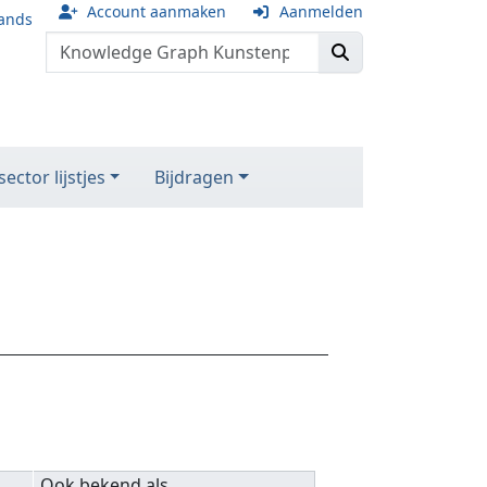
Account aanmaken
Aanmelden
ands
ector lijstjes
Bijdragen
Ook bekend als