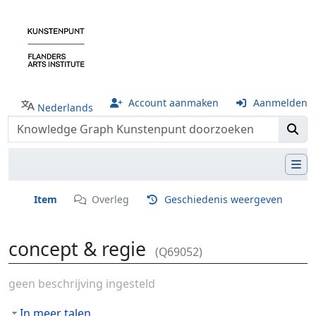
Account aanmaken
Aanmelden
Nederlands
Item
Overleg
Geschiedenis weergeven
concept & regie
(Q69052)
Ga naar:
navigatie
,
zoeken
geen beschrijving ingesteld
In meer talen