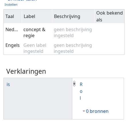
Instellen
Ook bekend
Taal
Label
Beschrijving
als
Nederlands
concept &
geen beschrijving
regie
ingesteld
Engels
Geen label
geen beschrijving
ingesteld
ingesteld
Verklaringen
is
R
o
l
0 bronnen