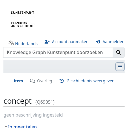
Account aanmaken
Aanmelden
Nederlands
Item
Overleg
Geschiedenis weergeven
concept
(Q69051)
Ga naar:
navigatie
,
zoeken
geen beschrijving ingesteld
In meer talen