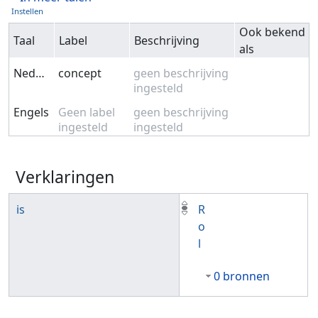
Instellen
Ook bekend
Taal
Label
Beschrijving
als
Nederlands
concept
geen beschrijving
ingesteld
Engels
Geen label
geen beschrijving
ingesteld
ingesteld
Verklaringen
is
R
o
l
0 bronnen