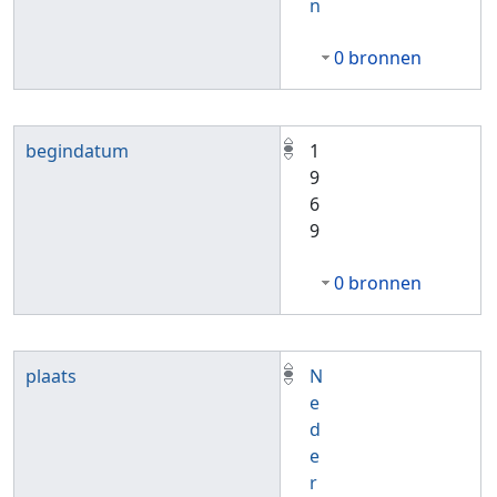
n
0 bronnen
begindatum
1
9
6
9
0 bronnen
plaats
N
e
d
e
r