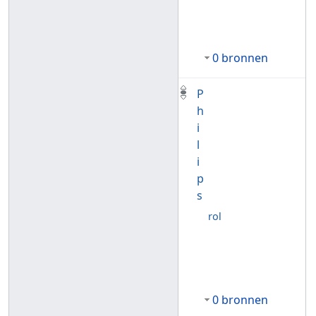
0 bronnen
P
h
i
l
i
p
s
rol
0 bronnen