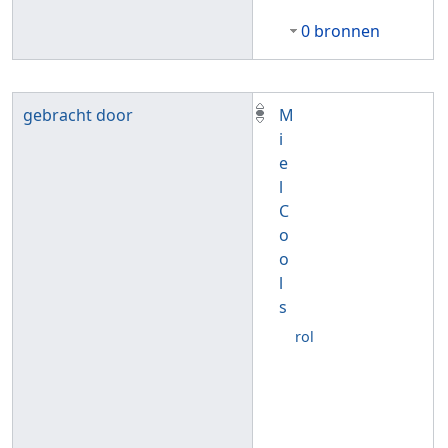
0 bronnen
gebracht door
M
i
e
l
C
o
o
l
s
rol