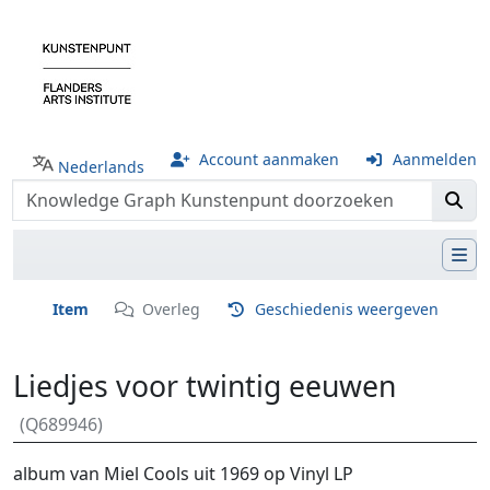
Account aanmaken
Aanmelden
Nederlands
Item
Overleg
Geschiedenis weergeven
Liedjes voor twintig eeuwen
(Q689946)
Ga naar:
navigatie
,
zoeken
album van Miel Cools uit 1969 op Vinyl LP