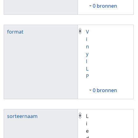
0 bronnen
format
V
i
n
y
l
L
P
0 bronnen
sorteernaam
L
i
e