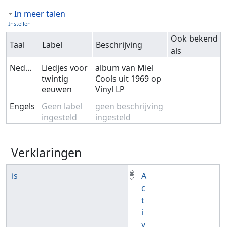
In meer talen
Instellen
Ook bekend
Taal
Label
Beschrijving
als
Nederlands
Liedjes voor
album van Miel
twintig
Cools uit 1969 op
eeuwen
Vinyl LP
Engels
Geen label
geen beschrijving
ingesteld
ingesteld
Verklaringen
is
A
c
t
i
v