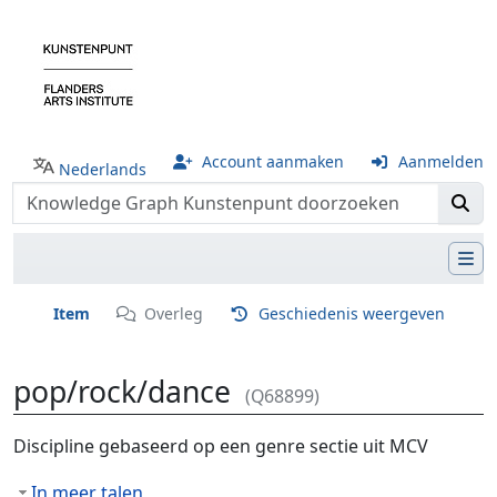
Account aanmaken
Aanmelden
Nederlands
Item
Overleg
Geschiedenis weergeven
pop/rock/dance
(Q68899)
Ga naar:
navigatie
,
zoeken
Discipline gebaseerd op een genre sectie uit MCV
In meer talen