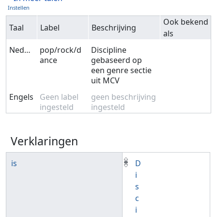
Instellen
Ook bekend
Taal
Label
Beschrijving
als
Nederlands
pop/rock/d
Discipline
ance
gebaseerd op
een genre sectie
uit MCV
Engels
Geen label
geen beschrijving
ingesteld
ingesteld
Verklaringen
is
D
i
s
c
i