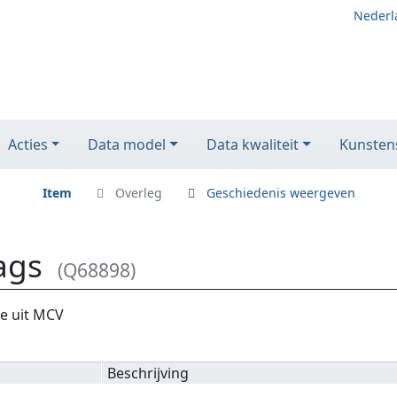
Nederl
Acties
Data model
Data kwaliteit
Kunstens
Item
Overleg
Geschiedenis weergeven
ags
(Q68898)
ie uit MCV
Beschrijving