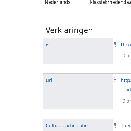
Nederlands
klassiek/hedenda
Verklaringen
is
Disc
0 b
url
http
ur
0 b
Cultuurparticipatie
Them