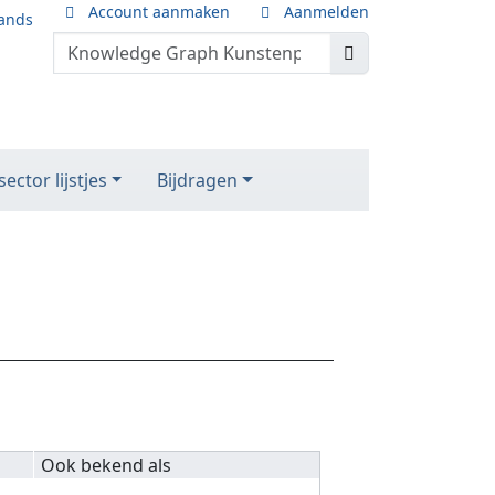
Account aanmaken
Aanmelden
ands
ector lijstjes
Bijdragen
Ook bekend als