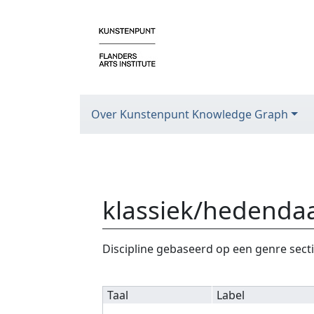
Over Kunstenpunt Knowledge Graph
klassiek/hedenda
Ga naar:
navigatie
,
zoeken
Discipline gebaseerd op een genre sect
Taal
Label