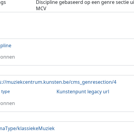
ags
Discipline gebaseerd op een genre sectie ui
MCV
ipline
ronnen
s://muziekcentrum.kunsten.be/cms_genresection/4
Kunstenpunt legacy url
l type
ronnen
aType/klassiekeMuziek