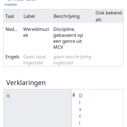
Instellen
Ook bekend
Taal
Label
Beschrijving
als
Nederlands
Wereldmuzi
Discipline,
ek
gebaseerd op
een genre uit
MCV
Engels
Geen label
geen beschrijving
ingesteld
ingesteld
Verklaringen
is
D
i
s
c
i