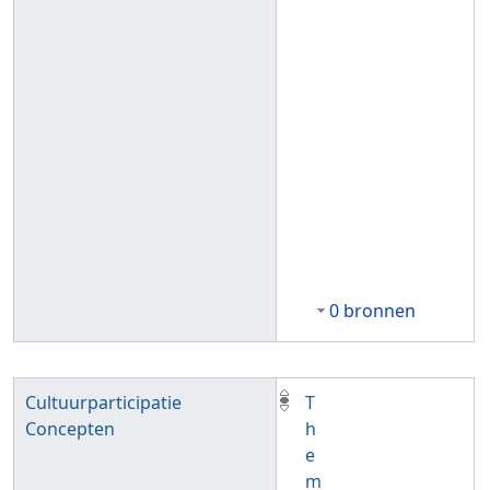
0 bronnen
Cultuurparticipatie
T
Concepten
h
e
m