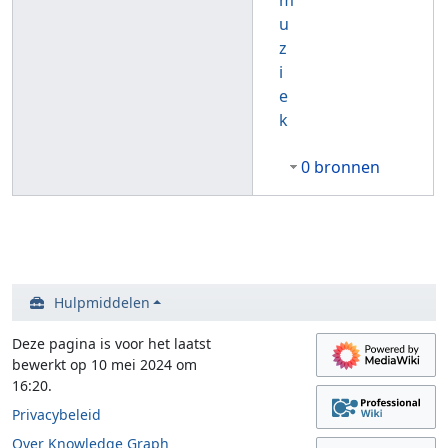
m
u
z
i
e
k
0 bronnen
Hulpmiddelen
Deze pagina is voor het laatst
bewerkt op 10 mei 2024 om
16:20.
Privacybeleid
Over Knowledge Graph