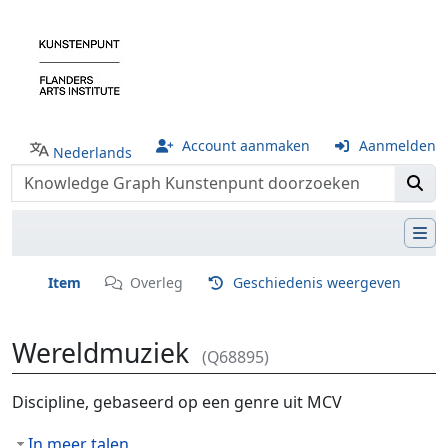
Account aanmaken
Aanmelden
Nederlands
Item
Overleg
Geschiedenis weergeven
Wereldmuziek
(Q68895)
Ga naar:
navigatie
,
zoeken
Discipline, gebaseerd op een genre uit MCV
In meer talen