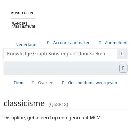
Account aanmaken
Aanmelden
Nederlands
Item
Overleg
Geschiedenis weergeven
classicisme
(Q68818)
Ga naar:
navigatie
,
zoeken
Discipline, gebaseerd op een genre uit MCV