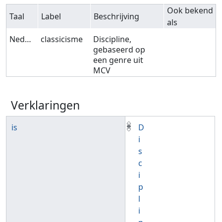
Ook bekend
Taal
Label
Beschrijving
als
Nederlands
classicisme
Discipline,
gebaseerd op
een genre uit
MCV
Verklaringen
is
D
i
s
c
i
p
l
i