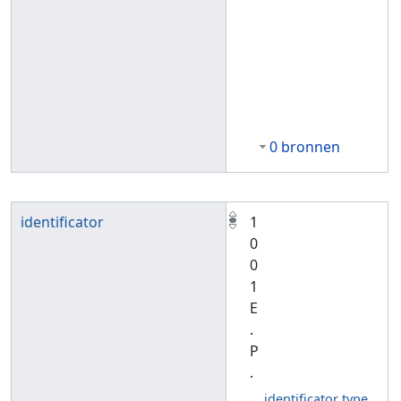
0 bronnen
identificator
1
0
0
1
E
.
P
.
identificator type