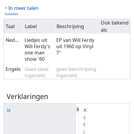
In meer talen
Instellen
Ook bekend
Taal
Label
Beschrijving
als
Nederlands
Liedjes uit
EP van Will Ferdy
Will Ferdy's
uit 1960 op Vinyl
one man
7''
show '60
Engels
Geen label
geen beschrijving
ingesteld
ingesteld
Verklaringen
is
A
c
t
i