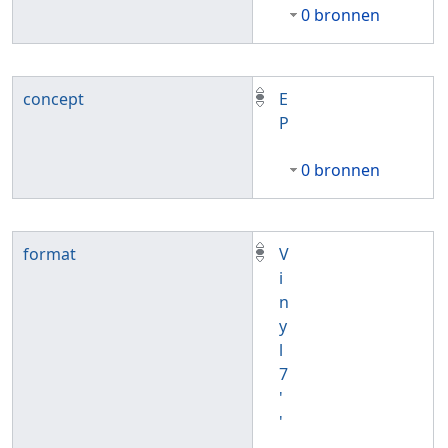
0 bronnen
concept
E
P
0 bronnen
format
V
i
n
y
l
7
'
'