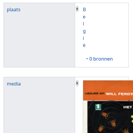
plaats
B
e
l
g
i
ë
0 bronnen
media