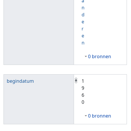
a
n
d
e
r
e
n
0 bronnen
begindatum
1
9
6
0
0 bronnen