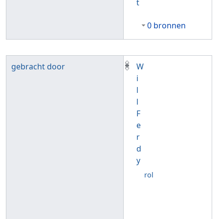
t
0 bronnen
gebracht door
W
i
l
l
F
e
r
d
y
rol