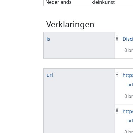
Nederlands
kleinkunst
Verklaringen
is
Disc
0 b
url
http
ur
0 b
http
ur
0 b