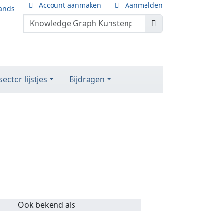
Account aanmaken
Aanmelden
ands
ector lijstjes
Bijdragen
Ook bekend als