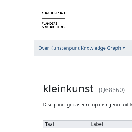
Over Kunstenpunt Knowledge Graph
kleinkunst
(Q68660)
Ga naar:
navigatie
,
zoeken
Discipline, gebaseerd op een genre uit
Taal
Label