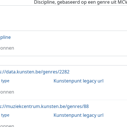
Discipline, gebaseerd op een genre uit MC
ipline
ronnen
s://data.kunsten.be/genres/2282
Kunstenpunt legacy url
l type
ronnen
s://muziekcentrum.kunsten.be/genres/88
Kunstenpunt legacy url
l type
ronnen