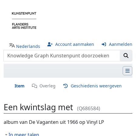
Account aanmaken
Aanmelden
Nederlands
Item
Overleg
Geschiedenis weergeven
Een kwintslag met
(Q686584)
Ga naar:
navigatie
,
zoeken
album van De Vaganten uit 1966 op Vinyl LP
In meer talen