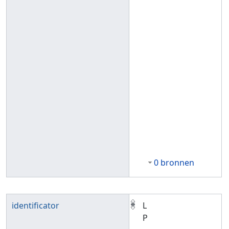
0 bronnen
identificator
L
P