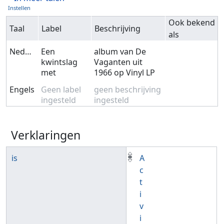
Instellen
Ook bekend
Taal
Label
Beschrijving
als
Nederlands
Een
album van De
kwintslag
Vaganten uit
met
1966 op Vinyl LP
Engels
Geen label
geen beschrijving
ingesteld
ingesteld
Verklaringen
is
A
c
t
i
v
i