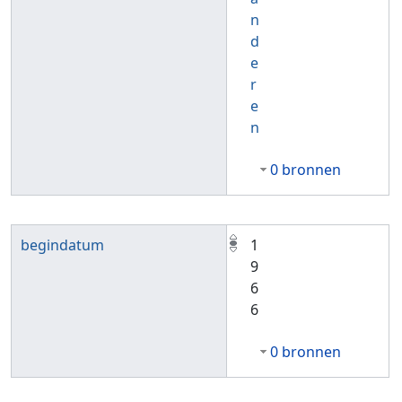
n
d
e
r
e
n
0 bronnen
begindatum
1
9
6
6
0 bronnen