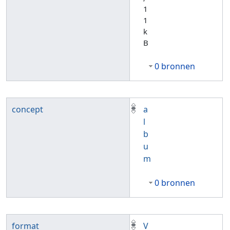
1
1
k
B
0 bronnen
concept
a
l
b
u
m
0 bronnen
format
V