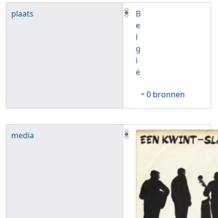
plaats
B
e
l
g
i
ë
0 bronnen
media