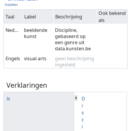
Instellen
Ook bekend
Taal
Label
Beschrijving
als
Nederlands
beeldende
Discipline,
kunst
gebaseerd op
een genre uit
data.kunsten.be
Engels
visual arts
geen beschrijving
ingesteld
Verklaringen
is
D
i
s
c
i