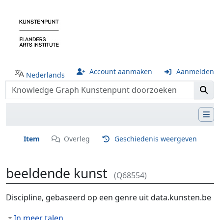
Account aanmaken
Aanmelden
Nederlands
Item
Overleg
Geschiedenis weergeven
beeldende kunst
(Q68554)
Ga naar:
navigatie
,
zoeken
Discipline, gebaseerd op een genre uit data.kunsten.be
In meer talen