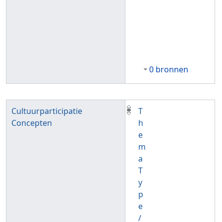
0 bronnen
Cultuurparticipatie
T
Concepten
h
e
m
a
T
y
p
e
/